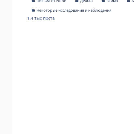
Письма от None
Дельта
Гамма
Б
Некоторые исследования и наблюдения
1,4 тыс
поста