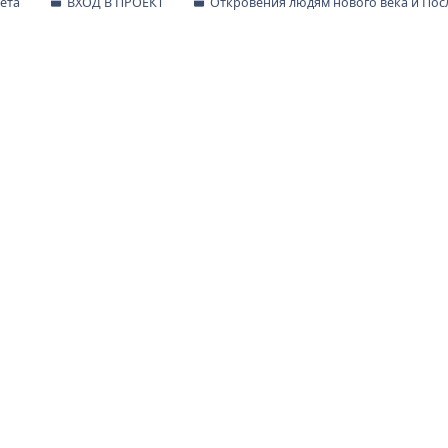
ета
ВХОД В ПРОЕКТ
Откровения людям нового века и По